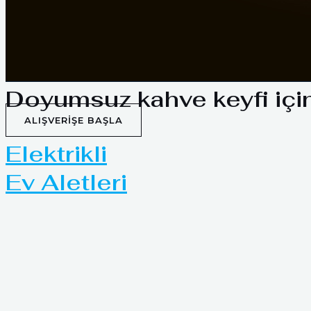
Doyumsuz kahve keyfi içi
ALIŞVERIŞE BAŞLA
Elektrikli
Ev Aletleri