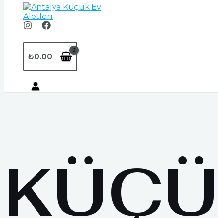
₺
0.00
KÜÇÜ