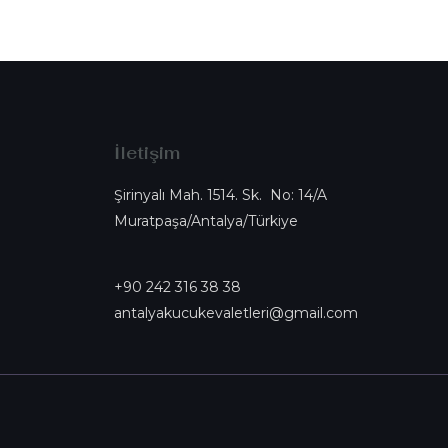
İletişim
Şirinyalı Mah. 1514. Sk. No: 14/A
Muratpaşa/Antalya/Türkiye
+90 242 316 38 38
antalyakucukevaletleri@gmail.com