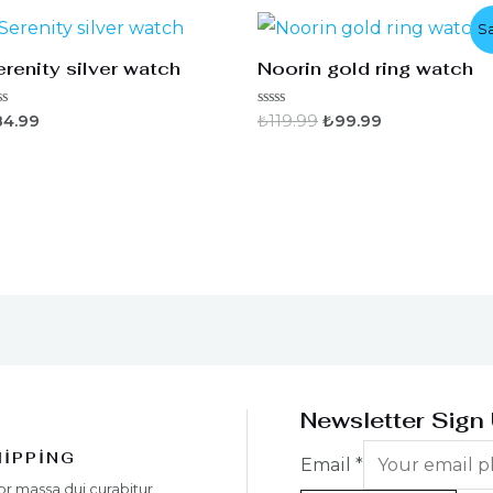
Sa
renity silver watch
Noorin gold ring watch
5
84.99
₺
119.99
₺
99.99
erinden
üzerinden
0
oy
ı
aldı
Newsletter Sign
HIPPING
Email
*
or massa dui curabitur.