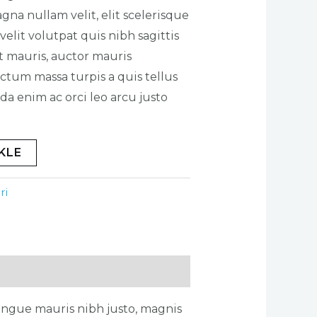
gna nullam velit, elit scelerisque
elit volutpat quis nibh sagittis
at mauris, auctor mauris
ctum massa turpis a quis tellus
a enim ac orci leo arcu justo
KLE
ri
ongue mauris nibh justo, magnis