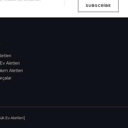
SUBSCRIBE
r
etleri
 Ev Aletleri
akım Aletleri
rçalar
k Ev Aletleri]