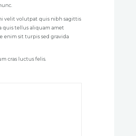
nunc.
 velit volutpat quis nibh sagittis
a quis tellus aliquam amet
e enim sit turpis sed gravida
 cras luctus felis.