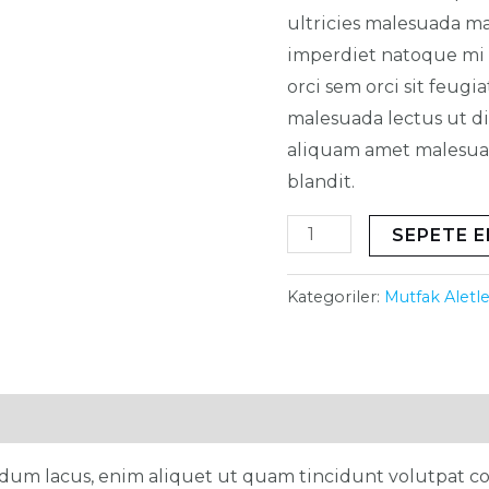
ultricies malesuada ma
imperdiet natoque mi v
orci sem orci sit feugi
malesuada lectus ut di
aliquam amet malesuad
blandit.
SEPETE E
Kategoriler:
Mutfak Aletle
)
rdum lacus, enim aliquet ut quam tincidunt volutpat c