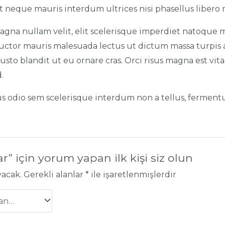
t neque mauris interdum ultrices nisi phasellus libero 
agna nullam velit, elit scelerisque imperdiet natoque mi
 auctor mauris malesuada lectus ut dictum massa turpis 
usto blandit ut eu ornare cras. Orci risus magna est vita
.
us odio sem scelerisque interdum non a tellus, fermentum
.
r” için yorum yapan ilk kişi siz olun
yacak.
Gerekli alanlar
*
ile işaretlenmişlerdir