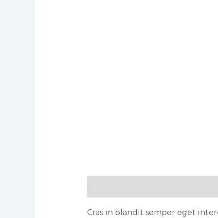
Açıklama
Değerlendirmeler (0
Cras in blandit semper eget inte