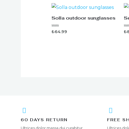
Solla outdoor sunglasses
Se
5
5
₺
64.99
₺
üzerinden
üz
0
0
oy
oy
aldı
ald
60 DAYS RETURN
FREE S
Ultrices dolor massa dui curabitur.
Ultrices dol