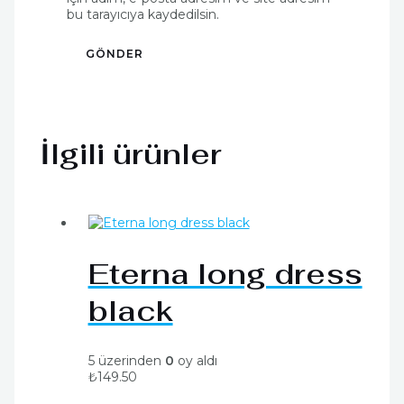
bu tarayıcıya kaydedilsin.
İlgili ürünler
Eterna long dress
black
5 üzerinden
0
oy aldı
₺
149.50