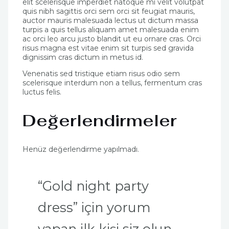
elit scelerisque imperdiet natoque mi velit volutpat
quis nibh sagittis orci sem orci sit feugiat mauris,
auctor mauris malesuada lectus ut dictum massa
turpis a quis tellus aliquam amet malesuada enim
ac orci leo arcu justo blandit ut eu ornare cras. Orci
risus magna est vitae enim sit turpis sed gravida
dignissim cras dictum in metus id.
Venenatis sed tristique etiam risus odio sem
scelerisque interdum non a tellus, fermentum cras
luctus felis.
Değerlendirmeler
Henüz değerlendirme yapılmadı.
“Gold night party
dress” için yorum
yapan ilk kişi siz olun