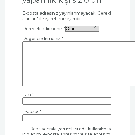
E-posta adresiniz yayınlanmayacak.
Gerekli
alanlar
*
ile işaretlenmişlerdir
Derecelendirmeniz
*
Değerlendirmeniz
*
İsim
*
E-posta
*
Daha sonraki yorumlarımda kullanılması
için adım, e-posta adresim ve site adresim