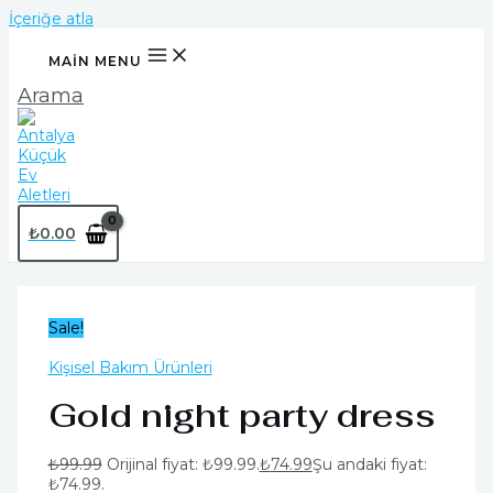
İçeriğe atla
MAIN MENU
Arama
₺
0.00
Sale!
Kişisel Bakım Ürünleri
Gold night party dress
₺
99.99
Orijinal fiyat: ₺99.99.
₺
74.99
Şu andaki fiyat:
₺74.99.