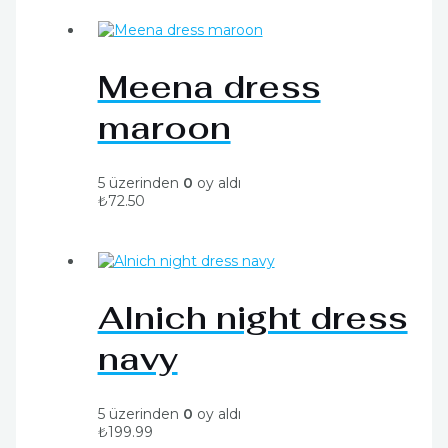
Meena dress
maroon
5 üzerinden
0
oy aldı
₺
72.50
Alnich night dress
navy
5 üzerinden
0
oy aldı
₺
199.99