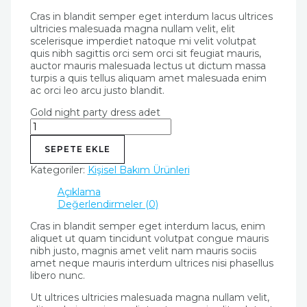
Cras in blandit semper eget interdum lacus ultrices
ultricies malesuada magna nullam velit, elit
scelerisque imperdiet natoque mi velit volutpat
quis nibh sagittis orci sem orci sit feugiat mauris,
auctor mauris malesuada lectus ut dictum massa
turpis a quis tellus aliquam amet malesuada enim
ac orci leo arcu justo blandit.
Gold night party dress adet
SEPETE EKLE
Kategoriler:
Kişisel Bakım Ürünleri
Açıklama
Değerlendirmeler (0)
Cras in blandit semper eget interdum lacus, enim
aliquet ut quam tincidunt volutpat congue mauris
nibh justo, magnis amet velit nam mauris sociis
amet neque mauris interdum ultrices nisi phasellus
libero nunc.
Ut ultrices ultricies malesuada magna nullam velit,