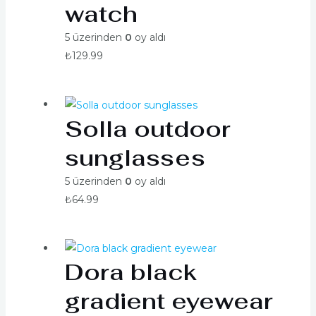
watch
5 üzerinden
0
oy aldı
₺
129.99
Solla outdoor
sunglasses
5 üzerinden
0
oy aldı
₺
64.99
Dora black
gradient eyewear