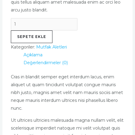
quis tellus aliquam amet malesuada enim ac orci leo
arcu justo blandit.
Allice
gold
SEPETE EKLE
necklace
adet
Kategoriler:
Mutfak Aletleri
Açıklama
Değerlendirmeler (0)
Cras in blandit semper eget interdum lacus, enim
aliquet ut quam tincidunt volutpat congue mauris
nibh justo, magnis amet velit nam mauris sociis amet
neque mauris interdum ultrices nisi phasellus libero
nunc.
Ut ultrices ultricies malesuada magna nullam velit, elit
scelerisque imperdiet natoque mi velit volutpat quis