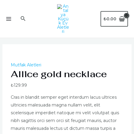
İçeriğe
atla
Arama
₺
0.00
MAIN
MENU
Mutfak Aletleri
Allice gold necklace
₺
129.99
Cras in blandit semper eget interdum lacus ultrices
ultricies malesuada magna nullam velit, elit
scelerisque imperdiet natoque mi velit volutpat quis
nibh sagittis orci sem orci sit feugiat mauris, auctor
mauris malesuada lectus ut dictum massa turpis a